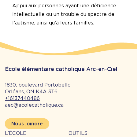
Appui aux personnes ayant une déficience
intellectuelle ou un trouble du spectre de
l’autisme, ainsi qu’à leurs familles.
École élémentaire catholique Arc-en-Ciel
1830, boulevard Portobello
Orléans, ON K4A 3T6
+16137440486
aec@ecolecatholique.ca
Nous joindre
À
Outils
L’ÉCOLE
OUTILS